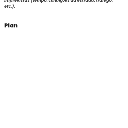
imprevistas (tempo, condições da estrada, tráfego,
etc.).
Plan