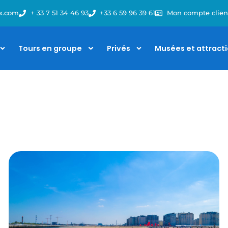
x.com
+ 33 7 51 34 46 93
+33 6 59 96 39 61
Mon compte clien
Tours en groupe
Privés
Musées et attract