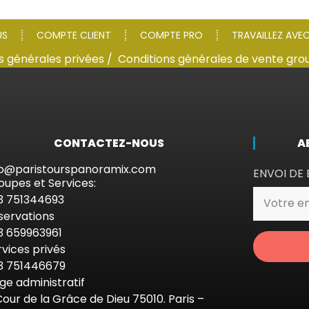
US
COMPTE CLIENT
COMPTE PRO
TRAVAILLEZ AVE
s générales privées /
Conditions générales de vente gro
CONTACTEZ-NOUS
A
fo@paristourspanoramix.com
ENVOI DE 
oupes et Services:
3 751344693
servations
3 659963961
rvices privés
3 751446679
ège administratif
Cour de la Grâce de Dieu 75010. Paris –