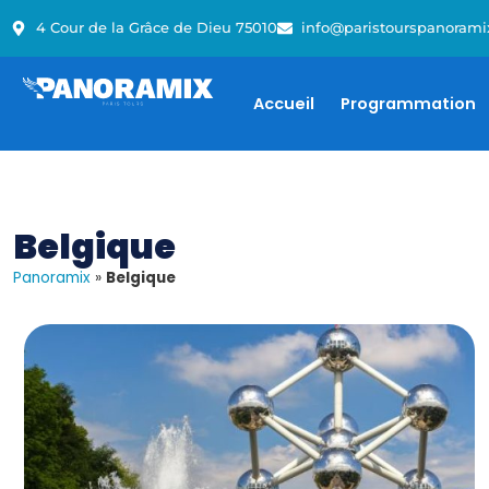
4 Cour de la Grâce de Dieu 75010
info@paristourspanorami
Accueil
Programmation
Belgique
Panoramix
»
Belgique