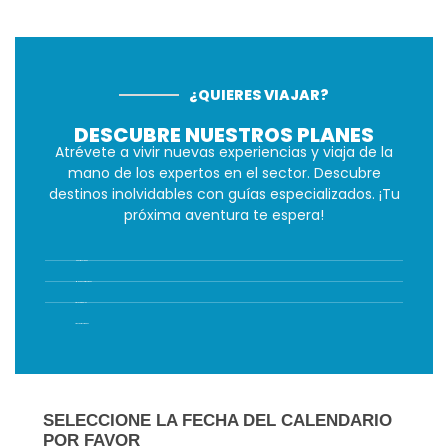
¿QUIERES VIAJAR?
DESCUBRE NUESTROS PLANES
Atrévete a vivir nuevas experiencias y viaja de la
mano de los expertos en el sector. Descubre
destinos inolvidables con guías especializados. ¡Tu
próxima aventura te espera!
Nuestros Planes
Museos y atracciones
Viajes Grupales
Transportes Privados