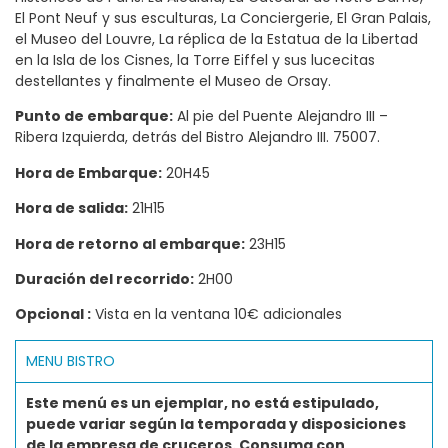
El Pont Neuf y sus esculturas, La Conciergerie, El Gran Palais,
el Museo del Louvre, La réplica de la Estatua de la Libertad
en la Isla de los Cisnes, la Torre Eiffel y sus lucecitas
destellantes y finalmente el Museo de Orsay.
Punto de embarque:
Al pie del Puente Alejandro III –
Ribera Izquierda, detrás del Bistro Alejandro III. 75007.
Hora de Embarque:
20H45
Hora de salida:
21H15
Hora de retorno al embarque:
23H15
Duración del recorrido:
2H00
Opcional :
Vista en la ventana 10€ adicionales
MENU BISTRO
Este menú es un ejemplar, no está estipulado,
puede variar según la temporada y disposiciones
de la empresa de cruceros. Consuma con