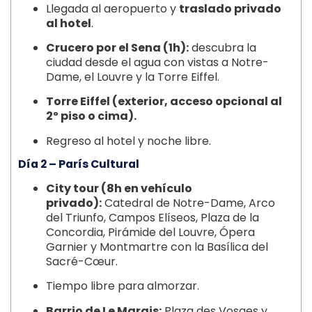
Llegada al aeropuerto y
traslado privado
al hotel
.
Crucero por el Sena (1h):
descubra la
ciudad desde el agua con vistas a Notre-
Dame, el Louvre y la Torre Eiffel.
Torre Eiffel (exterior, acceso opcional al
2º piso o cima).
Regreso al hotel y noche libre.
Día 2 – París Cultural
City tour (8h en vehículo
privado):
Catedral de Notre-Dame, Arco
del Triunfo, Campos Elíseos, Plaza de la
Concordia, Pirámide del Louvre, Ópera
Garnier y Montmartre con la Basílica del
Sacré-Cœur.
Tiempo libre para almorzar.
Barrio de Le Marais:
Plaza des Vosges y