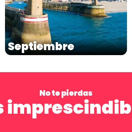
Septiembre
No te pierdas​
s imprescindib