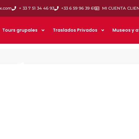
ix.com
+ 33 7 51 34 46 93
+33 6 59 96 39 61
MI CUENTA CLIE
Tours grupales
Traslados Privados
Museos y a
PARÍS Y EUROPA 