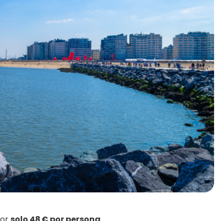
por
solo 48 € por persona
.