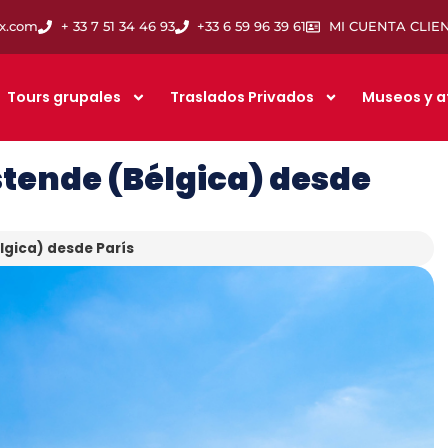
ix.com
+ 33 7 51 34 46 93
+33 6 59 96 39 61
MI CUENTA CLIE
Tours grupales
Traslados Privados
Museos y a
stende (Bélgica) desde
lgica) desde París