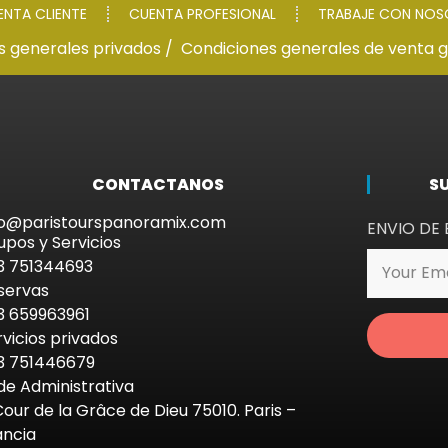
ENTA CLIENTE
CUENTA PROFESIONAL
TRABAJE CON NO
s generales privados /
Condiciones generales de venta 
CONTACTANOS
S
fo@paristourspanoramix.com
ENVIO DE 
upos y Servicios
3 751344693
servas
3 659963961
rvicios privados
3 751446679
de Administrativa
Cour de la Grâce de Dieu 75010. Paris –
ancia