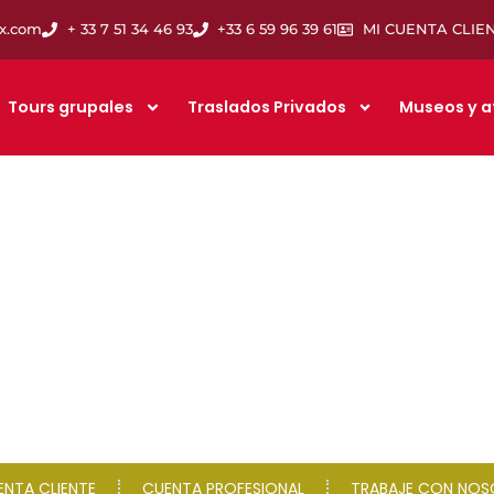
ix.com
+ 33 7 51 34 46 93
+33 6 59 96 39 61
MI CUENTA CLIE
Tours grupales
Traslados Privados
Museos y a
ENTA CLIENTE
CUENTA PROFESIONAL
TRABAJE CON NO