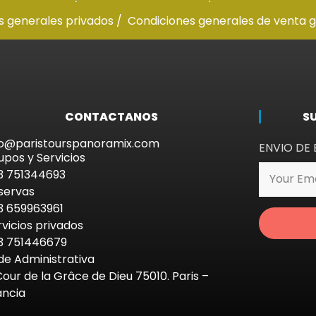
s generales privados /
Condiciones generales de venta 
CONTACTANOS
S
fo@paristourspanoramix.com
ENVIO DE 
upos y Servicios
3 751344693
servas
3 659963961
rvicios privados
3 751446679
de Administrativa
Cour de la Grâce de Dieu 75010. Paris –
ancia