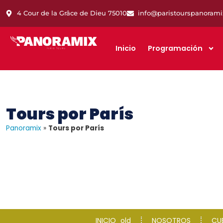
4 Cour de la Grâce de Dieu 75010
info@paristourspanoram
Inicio
Programación
Tours por París
Panoramix
»
Tours por París
INICIO_old
NOSOTROS
CU